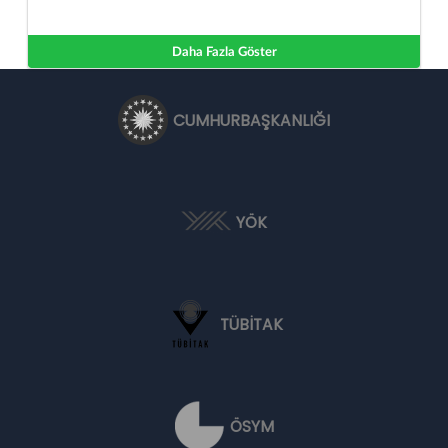
Daha Fazla Göster
CUMHURBAŞKANLIĞI
YÖK
TÜBİTAK
ÖSYM