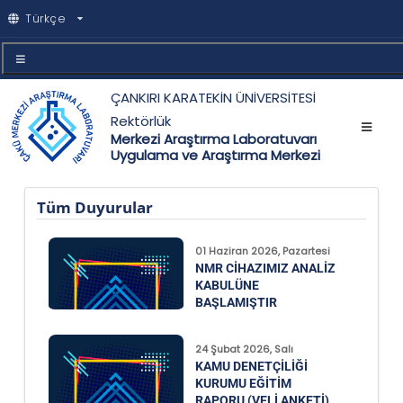
Türkçe
ÇANKIRI KARATEKİN ÜNİVERSİTESİ
Rektörlük
Merkezi Araştırma Laboratuvarı
Uygulama ve Araştırma Merkezi
Tüm Duyurular
01 Haziran 2026, Pazartesi
NMR CIHAZIMIZ ANALIZ
KABULÜNE
BAŞLAMIŞTIR
24 Şubat 2026, Salı
KAMU DENETÇILIĞI
KURUMU EĞITIM
RAPORU (VELI ANKETI)