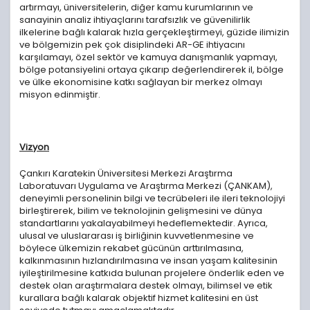
artırmayı, üniversitelerin, diğer kamu kurumlarının ve
sanayinin analiz ihtiyaçlarını tarafsızlık ve güvenilirlik
ilkelerine bağlı kalarak hızla gerçekleştirmeyi, güzide ilimizin
ve bölgemizin pek çok disiplindeki AR-GE ihtiyacını
karşılamayı, özel sektör ve kamuya danışmanlık yapmayı,
bölge potansiyelini ortaya çıkarıp değerlendirerek il, bölge
ve ülke ekonomisine katkı sağlayan bir merkez olmayı
misyon edinmiştir.
Vizyon
Çankırı Karatekin Üniversitesi Merkezi Araştırma
Laboratuvarı Uygulama ve Araştırma Merkezi (ÇANKAM),
deneyimli personelinin bilgi ve tecrübeleri ile ileri teknolojiyi
birleştirerek, bilim ve teknolojinin gelişmesini ve dünya
standartlarını yakalayabilmeyi hedeflemektedir. Ayrıca,
ulusal ve uluslararası iş birliğinin kuvvetlenmesine ve
böylece ülkemizin rekabet gücünün arttırılmasına,
kalkınmasının hızlandırılmasına ve insan yaşam kalitesinin
iyileştirilmesine katkıda bulunan projelere önderlik eden ve
destek olan araştırmalara destek olmayı, bilimsel ve etik
kurallara bağlı kalarak objektif hizmet kalitesini en üst