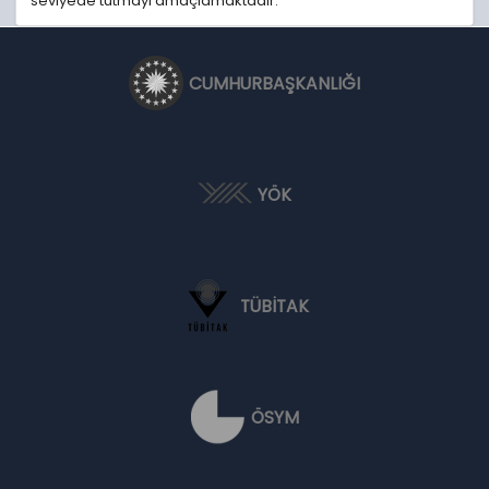
seviyede tutmayı amaçlamaktadır.
CUMHURBAŞKANLIĞI
YÖK
TÜBİTAK
ÖSYM